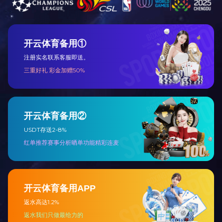
Real More+
sobre nós
Produtos
Relações entre I
Mensagem do Presidente
Material Rolante
Perfil da Empresa
Componentes
Equipe de Gestão
Outros Produtos
História
Pesquisa & Desenvolvimento