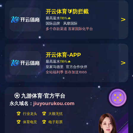
ocomotivas Elétricas
Real More+