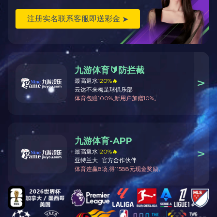
Sobre nosotros
Productos
Centro de medi
Mensaje del presidente
Material rodante
Consulta de medios
Perfil de la empresa
Componentes
Equipo de gestión
Otros productos
Historia
I y D