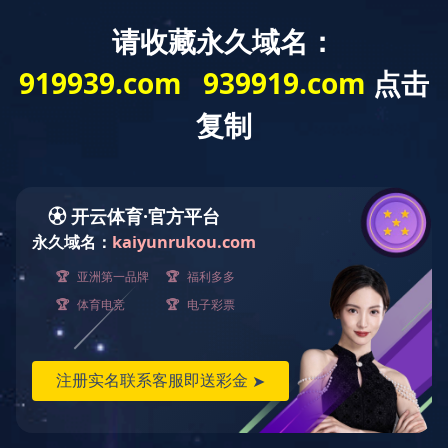
官方微博
官方微信
|
中车
关于我们
新闻中心
产
产品与服务
机车
动车组与客车
货车