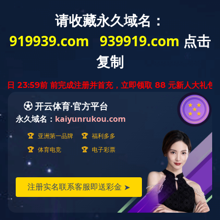
官方微博
官方微信
|
中车
关于我们
新闻中心
产
社会责任
社会责任报告
中国中车股份有
扶贫事业
本报告是中国中车股