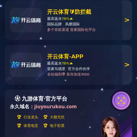
受电
通用机电
编组
城轨车辆
轴重
轨道工程装备
【
打印本页
】
新产业
服务
关于我们
新闻中心
产品与服务
公司简介
公司新闻
机车